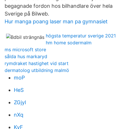
begagnade fordon hos bilhandlare över hela
Sverige på Bilweb.
Hur manga poang laser man pa gymnasiet
högsta temperatur sverige 2021
hm home sodermalm
ms microsoft store
sålda hus markaryd
rymdraket hastighet vid start
dermatolog utbildning malmö
moP
HeS
ZGjyI
nXq
KvF