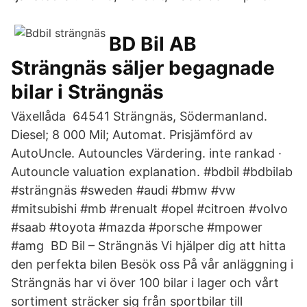
BD Bil AB
Strängnäs säljer begagnade
bilar i Strängnäs
Växellåda 64541 Strängnäs, Södermanland.
Diesel; 8 000 Mil; Automat. Prisjämförd av
AutoUncle. Autouncles Värdering. inte rankad ·
Autouncle valuation explanation. #bdbil #bdbilab
#strängnäs #sweden #audi #bmw #vw
#mitsubishi #mb #renualt #opel #citroen #volvo
#saab #toyota #mazda #porsche #mpower
#amg BD Bil – Strängnäs Vi hjälper dig att hitta
den perfekta bilen Besök oss På vår anläggning i
Strängnäs har vi över 100 bilar i lager och vårt
sortiment sträcker sig från sportbilar till