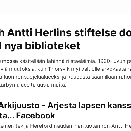
h Antti Herlins stiftelse d
ll nya biblioteket
ossa käsitellään lähinnä riistaeläimiä. 1990-luvun puol
viä muutoksia, kun Thorsvik myi valtiolle arvokasta r
 luonnonsuojelualueeksi ja kaupasta saamillaan rahoil
arbyn alueelta uusia maita.
Arkijuusto - Arjesta lapsen kanss
ata... Facebook
einen tekija Hereford naudanlihantuotannon Antti H