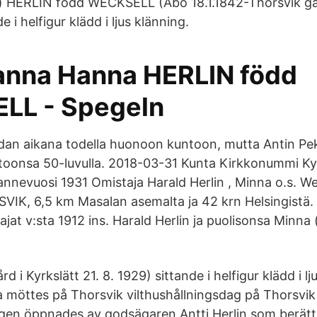
 HERLIN född WECKSELL (Åbo 18.1.1842-Thorsvik går
e i helfigur klädd i ljus klänning.
anna Hanna HERLIN född
LL - Spegeln
an aikana todella huonoon kuntoon, mutta Antin Pek
toonsa 50-luvulla. 2018-03-31 Kunta Kirkkonummi Kyl
lannevuosi 1931 Omistaja Harald Herlin , Minna o.s. W
SVIK, 6,5 km Masalan asemalta ja 42 krn Helsingistä. 
tajat v:sta 1912 ins. Harald Herlin ja puolisonsa Minna 
 i Kyrkslätt 21. 8. 1929) sittande i helfigur klädd i lj
a möttes på Thorsvik vilthushållningsdag på Thorsvik
agen öppnades av godsägaren Antti Herlin som berätt