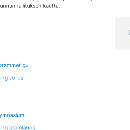
nnanhallituksen kautta.
grammet gu
ing corps
gymnasium
dning utomlands