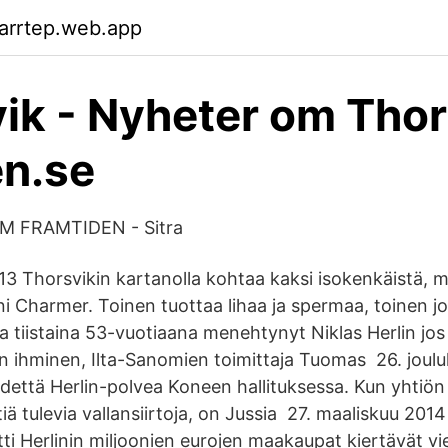
arrtep.web.app
ik - Nyheter om Thor
n.se
 FRAMTIDEN - Sitra
3 Thorsvikin kartanolla kohtaa kaksi isokenkäistä, mi
nni Charmer. Toinen tuottaa lihaa ja spermaa, toinen 
a tiistaina 53-vuotiaana menehtynyt Niklas Herlin jos 
en ihminen, Ilta-Sanomien toimittaja Tuomas 26. joul
idettä Herlin-polvea Koneen hallituksessa. Kun yhtiön 
tiä tulevia vallansiirtoja, on Jussia 27. maaliskuu 20
ti Herlinin miljoonien eurojen maakaupat kiertävät vi