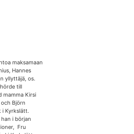
 Lehtoa maksamaan
enius, Hannes
 yllyttäjä, os.
hörde till
ed mamma Kirsi
 och Björn
i Kyrkslätt.
 han i början
tioner, Fru