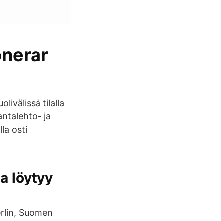
onerar
ivälissä tilalla
antalehto- ja
la osti
a löytyy
erlin, Suomen