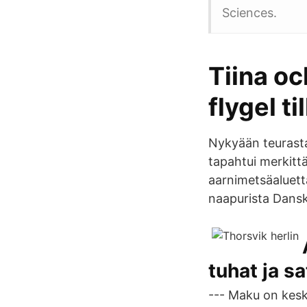
Sciences.
Tiina oc
flygel ti
Nykyään teurastam
tapahtui merkittä
aarnimetsäaluetta
naapurista Dansk
tuhat ja s
--- Maku on kesk