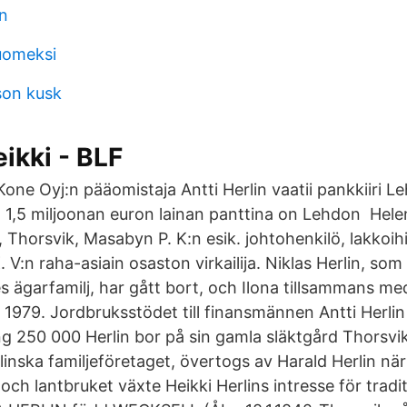
n
uomeksi
son kusk
ikki - BLF
one Oyj:n pääomistaja Antti Herlin vaatii pankkiiri
n. 1,5 miljoonan euron lainan panttina on Lehdon Hel
, Thorsvik, Masabyn P. K:n esik. johtohenkilö, lakkoihin
. V:n raha-asiain osaston virkailija. Niklas Herlin, som 
s ägarfamilj, har gått bort, och Ilona tillsammans m
 1979. Jordbruksstödet till finansmännen Antti Herlin
g 250 000 Herlin bor på sin gamla släktgård Thorsvik 
inska familjeföretaget, övertogs av Harald Herlin när
ch lantbruket växte Heikki Herlins intresse för tradi