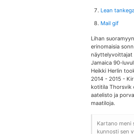
Lean tankeg
Mail gif
Lihan suoramyynti
erinomaisia sonn
näyttelyvoittaja
Jamaica 90-luvu
Heikki Herlin too
2014 - 2015 - Ki
kotitila Thorsvik
aatelisto ja porv
maatiloja.
Kartano meni 
kunnosti sen va