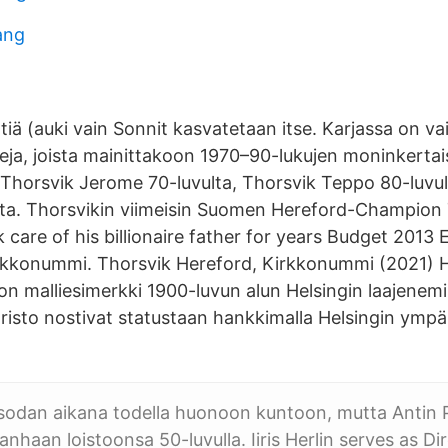
ang
ä (auki vain Sonnit kasvatetaan itse. Karjassa on va
eja, joista mainittakoon 1970–90-lukujen moninkertai
t Thorsvik Jerome 70-luvulta, Thorsvik Teppo 80-luvul
lta. Thorsvikin viimeisin Suomen Hereford-Champion
k care of his billionaire father for years Budget 201
rkkonummi. Thorsvik Hereford, Kirkkonummi (2021) H
 on malliesimerkki 1900-luvun alun Helsingin laajenem
aristo nostivat statustaan hankkimalla Helsingin ympä
sodan aikana todella huonoon kuntoon, mutta Antin 
nhaan loistoonsa 50-luvulla. Iiris Herlin serves as Di