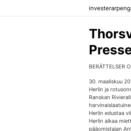
investerarpeng
Thorsv
Presse
BERÄTTELSER OM
30. maaliskuu 201
Herlin ja rotuso
Ranskan Rivierall
harvinaislaatuin
Herlin edustaa vi
Herlin alkaa miet
pääomistajan Ant