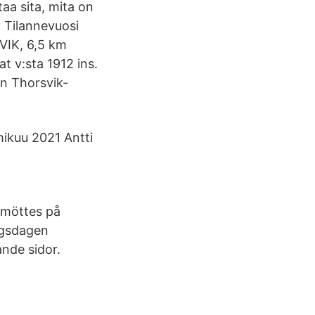
aa sita, mita on
k Tilannevuosi
SVIK, 6,5 km
at v:sta 1912 ins.
en Thorsvik-
mikuu 2021 Antti
a möttes på
ingsdagen
nde sidor.