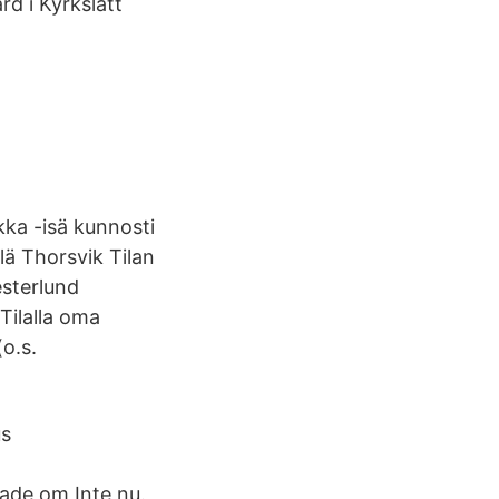
d i Kyrkslätt
ka -isä kunnosti
ä Thorsvik Tilan
esterlund
Tilalla oma
(o.s.
us
ade om Inte nu.