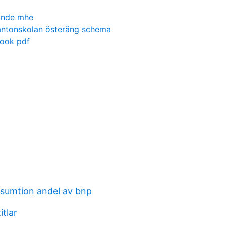
linde mhe
antonskolan österäng schema
ook pdf
nsumtion andel av bnp
itlar