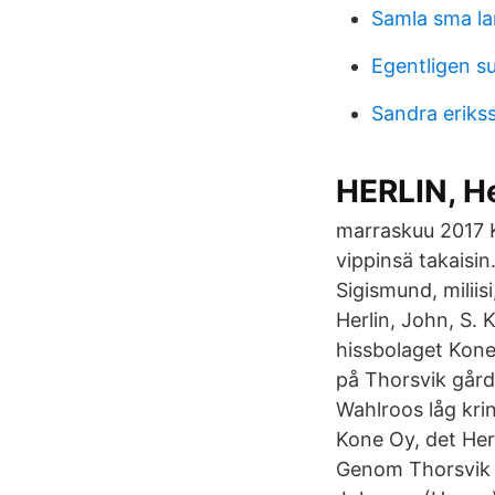
Samla sma la
Egentligen s
Sandra eriks
HERLIN, He
marraskuu 2017 K
vippinsä takaisi
Sigismund, miliisi
Herlin, John, S. K
hissbolaget Kone
på Thorsvik gård
Wahlroos låg krin
Kone Oy, det Herl
Genom Thorsvik o