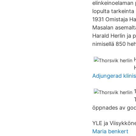
elinkeinoelaman 
lopulta tarkeint
1931 Omistaja Ha
Masalan asemalta 
Harald Herlin ja 
nimisellä 850 heh
Adjungerad klini
öppnades av gods
YLE ja Viisykköne
Maria benkert