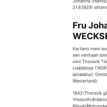
Johanna (Hanna)
21.8.1929) sittand
Fru Joh
WECKSE
Kartano meni sod
sen vanhaan lois
nimi Thorsvik Ti
Lisätietoja THOR
laivalaituri. Omis
Westerlund).
1842-Thorsvik gård
Yrkesviltvårdarn
ilthushållningsd