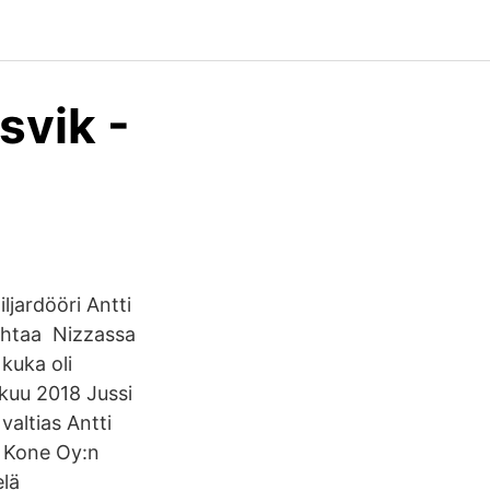
svik -
ljardööri Antti
johtaa Nizzassa
kuka oli
ukuu 2018 Jussi
valtias Antti
14 Kone Oy:n
elä