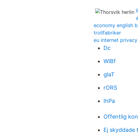
economy english b
trollfabriker
eu internet privacy
Dc
WlBf
glaT
rORS
IhPa
Offentlig ko
Ej skyddade t