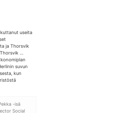
ikuttanut useita
set
ta ja Thorsvik
 Thorsvik …
3 Ekonomiplan
erlinin suvun
isesta, kun
ristöstä
Pekka -isä
rector Social