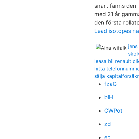
snart fanns den A
med 21 år gammal
den första rolla
Lead isotopes n
jens
skol
leasa bil renault cl
hitta telefonnumme
sälja kapitalförsäk
fzaG
blH
CWPot
zd
ec