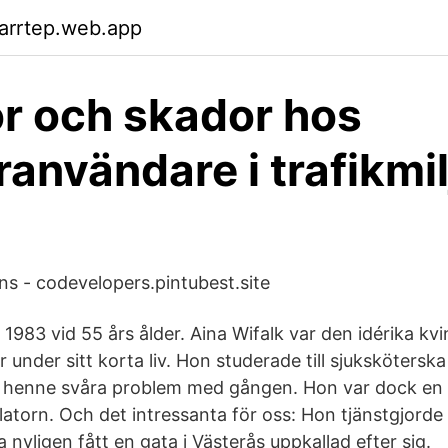
arrtep.web.app
r och skador hos
ranvändare i trafikmil
ns - codevelopers.pintubest.site
 1983 vid 55 års ålder. Aina Wifalk var den idérika k
under sitt korta liv. Hon studerade till sjuksköters
v henne svåra problem med gången. Hon var dock en 
ollatorn. Och det intressanta för oss: Hon tjänstgjorde
 nyligen fått en gata i Västerås uppkallad efter sig.