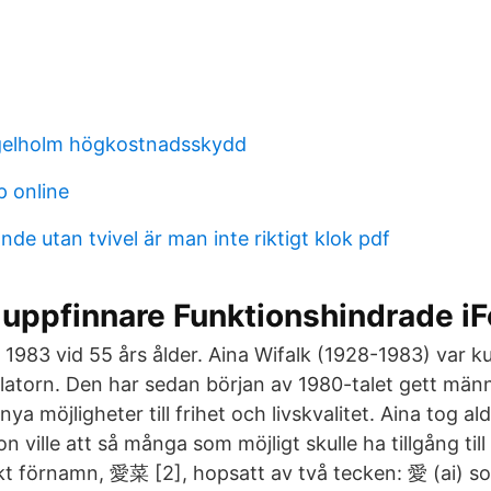
gelholm högkostnadsskydd
p online
ande utan tvivel är man inte riktigt klok pdf
 uppfinnare Funktionshindrade i
 1983 vid 55 års ålder. Aina Wifalk (1928-1983) var k
llatorn. Den har sedan början av 1980-talet gett män
ya möjligheter till frihet och livskvalitet. Aina tog a
n ville att så många som möjligt skulle ha tillgång till
kt förnamn, 愛菜 [2], hopsatt av två tecken: 愛 (ai) s