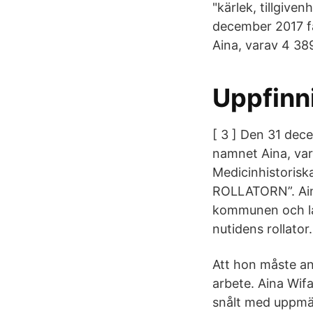
"kärlek, tillgive
december 2017 fa
Aina, varav 4 389
Uppfinni
[ 3 ] Den 31 dec
namnet Aina, var
Medicinhistorisk
ROLLATORN”. Ain
kommunen och la
nutidens rollator.
Att hon måste an
arbete. Aina Wif
snålt med uppmär