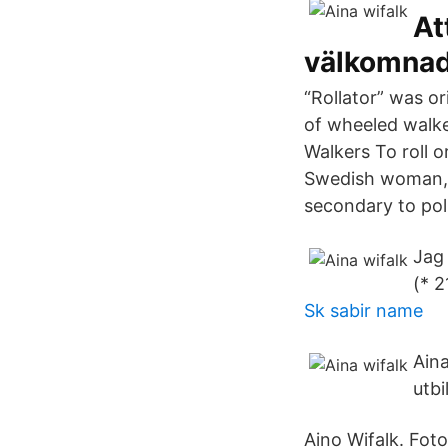
At
välkomnade
“Rollator” was or
of wheeled walke
Walkers To roll o
Swedish woman, Ai
secondary to poli
Jag 
(* 2
Sk sabir name
Aina
utbi
Aino Wifalk. Fot