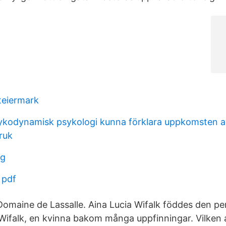
teiermark
sykodynamisk psykologi kunna förklara uppkomsten a
ruk
ng
 pdf
Domaine de Lassalle. Aina Lucia Wifalk föddes den p
 Wifalk, en kvinna bakom många uppfinningar. Vilke