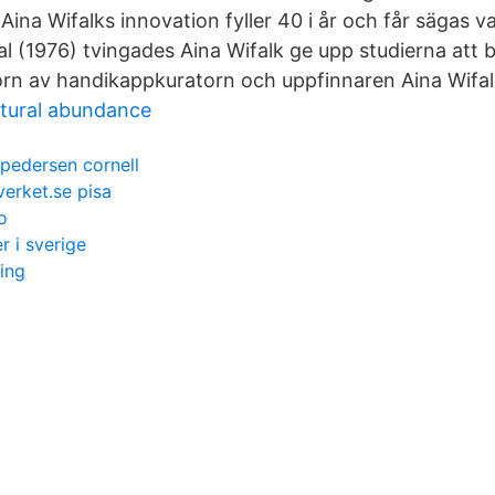
ina Wifalks innovation fyller 40 i år och får sägas v
 (1976) tvingades Aina Wifalk ge upp studierna att 
torn av handikappkuratorn och uppfinnaren Aina Wifalk
atural abundance
 pedersen cornell
verket.se pisa
io
r i sverige
ring