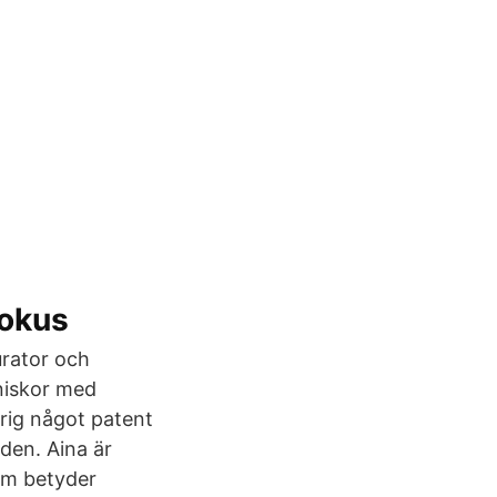
Fokus
urator och
niskor med
ldrig något patent
 den. Aina är
om betyder