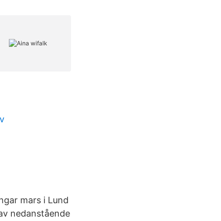
v
engar mars i Lund
n av nedanstående