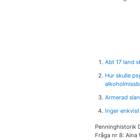
Abt 17 land s
Hur skulle p
alkoholmissb
Armerad sla
Inger enkvist
Penninghistorik 
Fråga nr 8: Aina