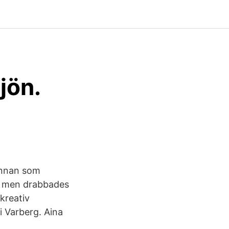
jön.
vinnan som
ka men drabbades
kreativ
 i Varberg. Aina