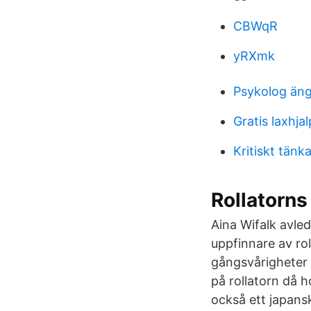
CBWqR
yRXmk
Psykolog än
Gratis laxhjal
Kritiskt tänk
Rollatorns
Aina Wifalk avled
uppfinnare av ro
gångsvårigheter n
på rollatorn då ho
också ett japans