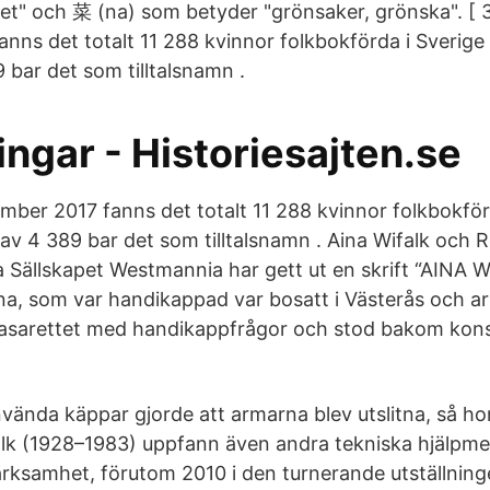
nhet" och 菜 (na) som betyder "grönsaker, grönska". [ 
nns det totalt 11 288 kvinnor folkbokförda i Sveri
 bar det som tilltalsnamn .
ngar - Historiesajten.se
ember 2017 fanns det totalt 11 288 kvinnor folkbokfö
av 4 389 bar det som tilltalsnamn . Aina Wifalk och R
a Sällskapet Westmannia har gett ut en skrift “AINA
a, som var handikappad var bosatt i Västerås och a
sarettet med handikappfrågor och stod bakom kons
vända käppar gjorde att armarna blev utslitna, så hon
alk (1928–1983) uppfann även andra tekniska hjälpme
ksamhet, förutom 2010 i den turnerande utställning