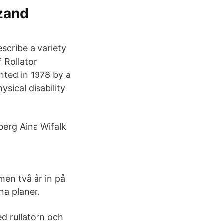
zand
escribe a variety
 Rollator
ented in 1978 by a
sical disability
berg Aina Wifalk
 men två år in på
na planer.
d rullatorn och