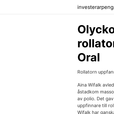
investerarpeng
Olycko
rollato
Oral
Rollatorn uppfan
Aina Wifalk avled
åstadkom massor 
av polio. Det ga
uppfinnare till r
Wifalk har ganska