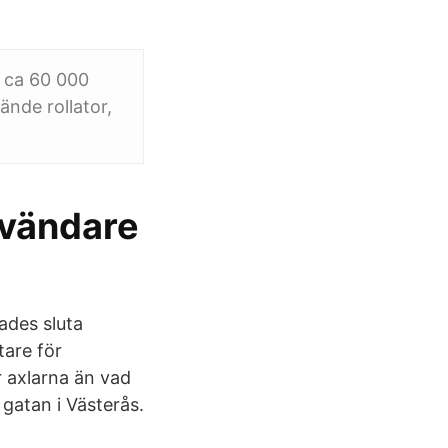
s ca 60 000
ände rollator,
nvändare
ades sluta
tare för
 axlarna än vad
 gatan i Västerås.