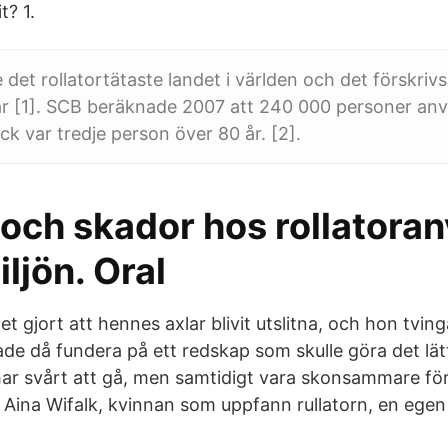
t? 1.
 det rollatortätaste landet i världen och det förskriv
 år [1]. SCB beräknade 2007 att 240 000 personer anv
ck var tredje person över 80 år. [2].
 och skador hos rollatora
iljön. Oral
 gjort att hennes axlar blivit utslitna, och hon tving
ade då fundera på ett redskap som skulle göra det lät
r svårt att gå, men samtidigt vara skonsammare för
 Aina Wifalk, kvinnan som uppfann rullatorn, en egen