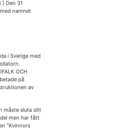
3 ] Den 31
ge med namnet
rda i Sverige med
ollatorn.
 WIFALK OCH
rbetade på
truktionen av
 måste sluta sitt
del men har fått
en ”Kvinnors