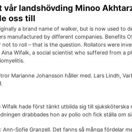
t vår landshövding Minoo Akhtar
 oss till
iginally a brand name of walker, but is now used to d
rs manufactured by different companies. Benefits Of
r not to roll – that is the question. Rollators were inv
na Wifalk, a social scientist who suffered from a phy
omyelitis.
tror Marianne Johansson håller med. Lars Lindh, Var
1.
 Wifalk hade först tänkt utbilda sig till sjuksköterska
ldningen drabbades hon av polio och fick ställa om si
o: Ann-Sofie Granzell. Det fanns så många fördelar me