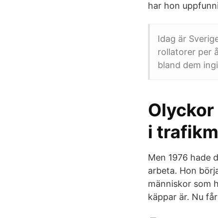
har hon uppfunni
Idag är Sverige
rollatorer per
bland dem ingi
Olyckor
i trafikm
Men 1976 hade det
arbeta. Hon börj
människor som ha
käppar är. Nu får