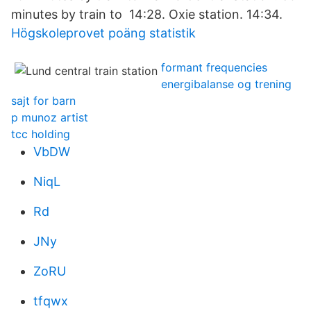
minutes by train to 14:28. Oxie station. 14:34.
Högskoleprovet poäng statistik
formant frequencies
energibalanse og trening
sajt for barn
p munoz artist
tcc holding
VbDW
NiqL
Rd
JNy
ZoRU
tfqwx